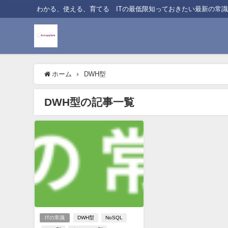
わかる、使える、育てる ITの最低限知っておきたい最新の常識
ホーム
DWH型
DWH型の記事一覧
ITの常識
DWH型
NoSQL